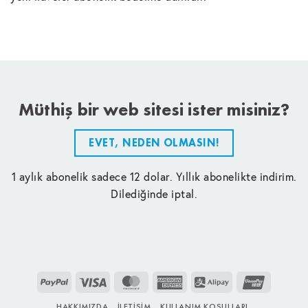
Müthiş bir web sitesi ister misiniz?
EVET, NEDEN OLMASIN!
1 aylık abonelik sadece 12 dolar. Yıllık abonelikte indirim.
Dilediğinde iptal.
PayPal
Visa
MasterCard
American
Alipay
UnionPay
Express
HAKKIMIZDA
İLETIŞIM
KULLANIM KOŞULLARI