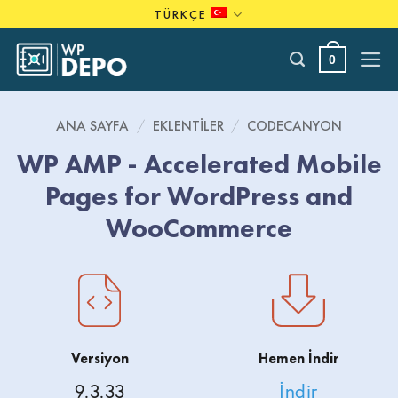
Skip
TÜRKÇE
to
content
0
ANA SAYFA
/
EKLENTILER
/
CODECANYON
WP AMP - Accelerated Mobile
Pages for WordPress and
WooCommerce
Versiyon
Hemen İndir
9.3.33
İndir