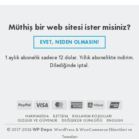
Müthiş bir web sitesi ister misiniz?
EVET, NEDEN OLMASIN!
1 aylık abonelik sadece 12 dolar. Yıllık abonelikte indirim.
Dilediğinde iptal.
PayPal
Visa
MasterCard
American
Alipay
UnionPay
Express
HAKKIMIZDA
İLETIŞIM
KULLANIM KOŞULLARI
GIZLILIK VE GÜVENLIK
DEĞIŞIKLIK GÜNLÜĞÜ
ENGLISH
© 2017-2026
WP Depo
. WordPress & WooCommerce Eklentileri ve
Temaları