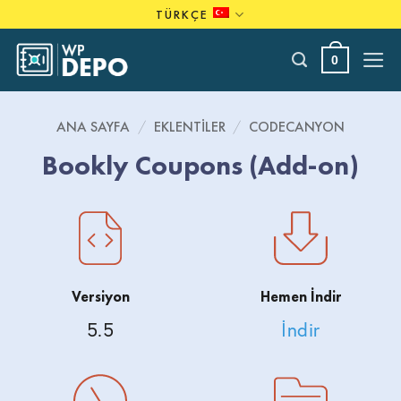
Skip
TÜRKÇE
to
content
0
ANA SAYFA
/
EKLENTILER
/
CODECANYON
Bookly Coupons (Add-on)
Versiyon
Hemen İndir
5.5
İndir