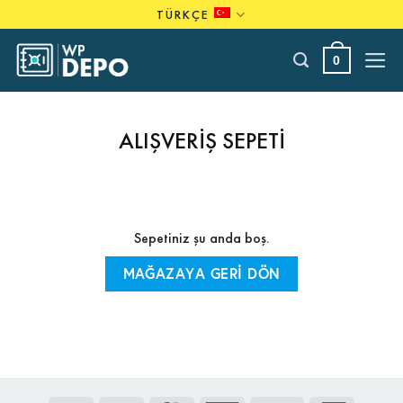
Skip
TÜRKÇE
to
content
0
ALIŞVERIŞ SEPETI
Sepetiniz şu anda boş.
MAĞAZAYA GERI DÖN