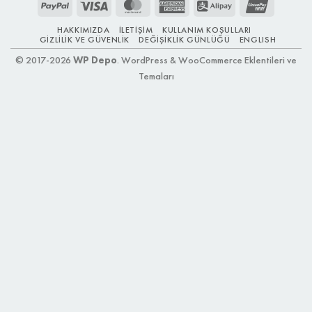
PayPal
Visa
MasterCard
American
Alipay
UnionPay
Express
HAKKIMIZDA
İLETIŞIM
KULLANIM KOŞULLARI
GIZLILIK VE GÜVENLIK
DEĞIŞIKLIK GÜNLÜĞÜ
ENGLISH
© 2017-2026
WP Depo
. WordPress & WooCommerce Eklentileri ve
Temaları