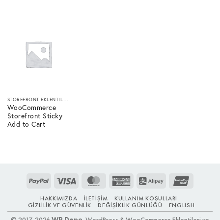
STOREFRONT EKLENTILERI
WooCommerce
Storefront Sticky
Add to Cart
PayPal
Visa
MasterCard
American
Alipay
UnionPay
Express
HAKKIMIZDA
İLETIŞIM
KULLANIM KOŞULLARI
GIZLILIK VE GÜVENLIK
DEĞIŞIKLIK GÜNLÜĞÜ
ENGLISH
© 2017-2026
WP Depo
. WordPress & WooCommerce Eklentileri ve