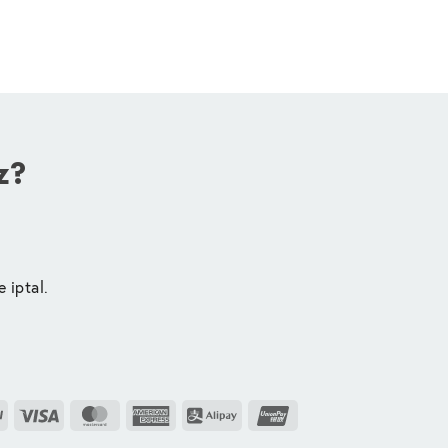
z?
e iptal.
PayPal
Visa
MasterCard
American
Alipay
UnionPay
Express