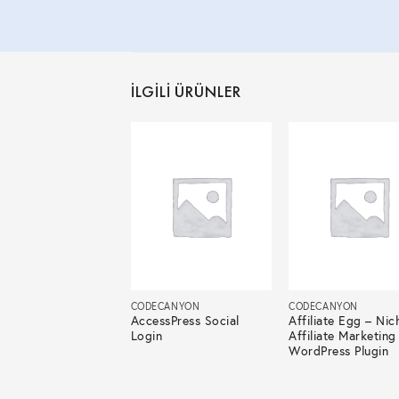
İLGILI ÜRÜNLER
ECANYON
CODECANYON
CODECANYON
Checker for
AccessPress Social
Affiliate Egg – Nic
dPress
Login
Affiliate Marketing
WordPress Plugin