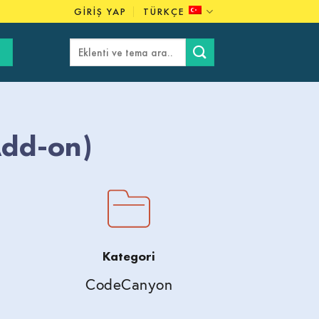
GIRIŞ YAP
TÜRKÇE
Ara:
Add-on)
Kategori
CodeCanyon