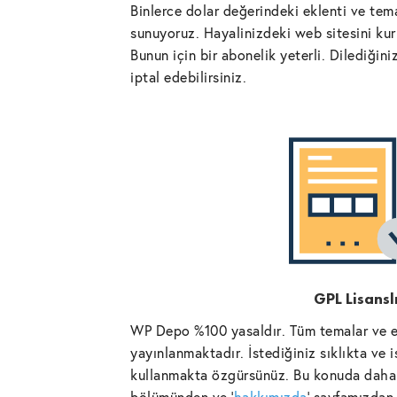
Binlerce dolar değerindeki eklenti ve tema
sunuyoruz. Hayalinizdeki web sitesini kurm
Bunun için bir abonelik yeterli. Dilediğin
iptal edebilirsiniz.
GPL Lisansl
WP Depo %100 yasaldır. Tüm temalar ve ek
yayınlanmaktadır. İstediğiniz sıklıkta ve 
kullanmakta özgürsünüz. Bu konuda daha 
bölümünden ve '
hakkımızda
' sayfamızdan 