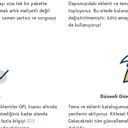
yı size tek bir pakette
Depomuzdaki eklenti ve tema
ak artık maliyetli değil.
topluyoruz. Bu sitede bulunan
iz zaman şartsız ve sorgusuz
değiştirilmemiştir, kötü amaç
de kullanıyoruz!
ı
Düzenli Gün
lentiler GPL lisansı altında
Tema ve eklenti katalogumuz
istediğiniz kadar alanda
yenilerini ekliyoruz. Kitlese
fazla bilgiyi
SSS
Gelecekteki tüm güncellemele
edinebilirsiniz.
dahildir.