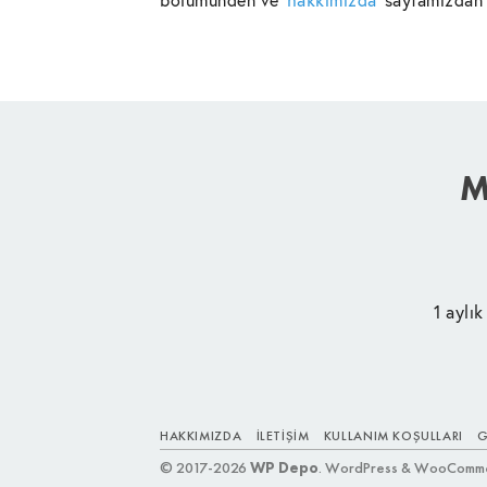
M
1 aylık
HAKKIMIZDA
İLETIŞIM
KULLANIM KOŞULLARI
G
© 2017-2026
WP Depo
. WordPress & WooCommerc