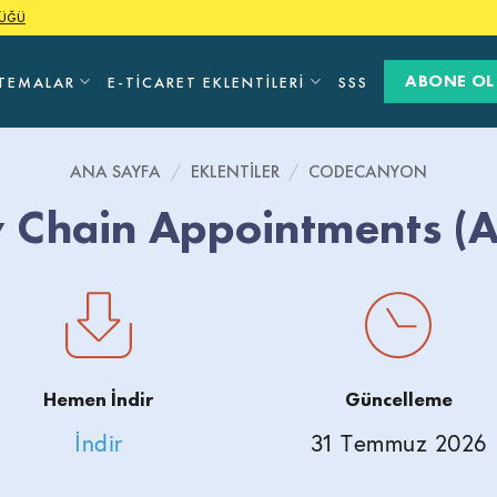
LÜĞÜ
ABONE OL
TEMALAR
E-TICARET EKLENTILERI
SSS
ANA SAYFA
/
EKLENTILER
/
CODECANYON
 Chain Appointments (
Hemen İndir
Güncelleme
İndir
31 Temmuz 2026