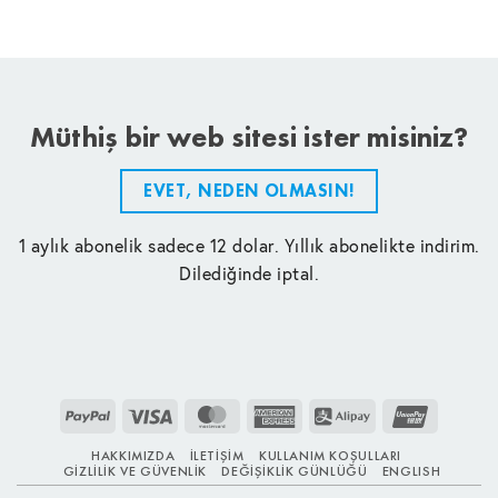
Müthiş bir web sitesi ister misiniz?
EVET, NEDEN OLMASIN!
1 aylık abonelik sadece 12 dolar. Yıllık abonelikte indirim.
Dilediğinde iptal.
PayPal
Visa
MasterCard
American
Alipay
UnionPay
Express
HAKKIMIZDA
İLETIŞIM
KULLANIM KOŞULLARI
GIZLILIK VE GÜVENLIK
DEĞIŞIKLIK GÜNLÜĞÜ
ENGLISH