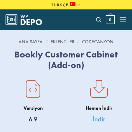
Skip
TÜRKÇE
to
content
0
ANA SAYFA
/
EKLENTILER
/
CODECANYON
Bookly Customer Cabinet
(Add-on)
Versiyon
Hemen İndir
6.9
İndir