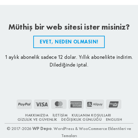
Müthiş bir web sitesi ister misiniz?
EVET, NEDEN OLMASIN!
1 aylık abonelik sadece 12 dolar. Yıllık abonelikte indirim.
Dilediğinde iptal.
PayPal
Visa
MasterCard
American
Alipay
UnionPay
Express
HAKKIMIZDA
İLETIŞIM
KULLANIM KOŞULLARI
GIZLILIK VE GÜVENLIK
DEĞIŞIKLIK GÜNLÜĞÜ
ENGLISH
© 2017-2026
WP Depo
. WordPress & WooCommerce Eklentileri ve
Temaları