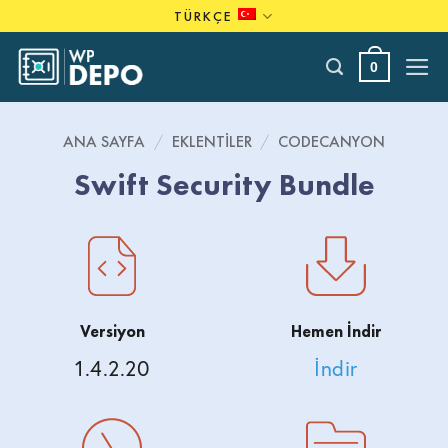
Skip
TÜRKÇE
to
content
0
ANA SAYFA
/
EKLENTILER
/
CODECANYON
Swift Security Bundle
Versiyon
Hemen İndir
1.4.2.20
İndir