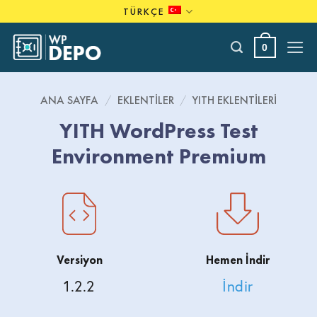
Skip
TÜRKÇE
to
content
0
ANA SAYFA
/
EKLENTILER
/
YITH EKLENTILERI
YITH WordPress Test
Environment Premium
Versiyon
Hemen İndir
1.2.2
İndir