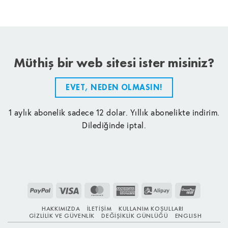
Müthiş bir web sitesi ister misiniz?
EVET, NEDEN OLMASIN!
1 aylık abonelik sadece 12 dolar. Yıllık abonelikte indirim.
Dilediğinde iptal.
PayPal
Visa
MasterCard
American
Alipay
UnionPay
Express
HAKKIMIZDA
İLETIŞIM
KULLANIM KOŞULLARI
GIZLILIK VE GÜVENLIK
DEĞIŞIKLIK GÜNLÜĞÜ
ENGLISH