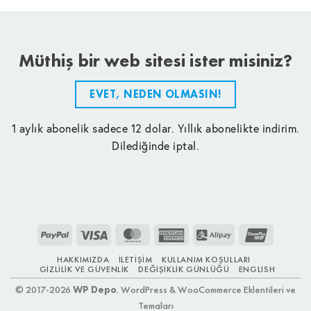
Müthiş bir web sitesi ister misiniz?
EVET, NEDEN OLMASIN!
1 aylık abonelik sadece 12 dolar. Yıllık abonelikte indirim.
Dilediğinde iptal.
PayPal
Visa
MasterCard
American
Alipay
UnionPay
Express
HAKKIMIZDA
İLETIŞIM
KULLANIM KOŞULLARI
GIZLILIK VE GÜVENLIK
DEĞIŞIKLIK GÜNLÜĞÜ
ENGLISH
© 2017-2026
WP Depo
. WordPress & WooCommerce Eklentileri ve
Temaları