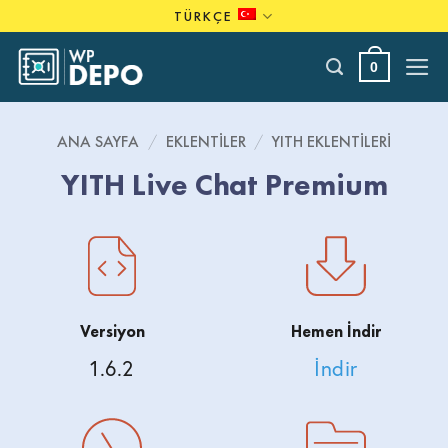
Skip
TÜRKÇE
to
content
0
ANA SAYFA
/
EKLENTILER
/
YITH EKLENTILERI
YITH Live Chat Premium
Versiyon
Hemen İndir
1.6.2
İndir