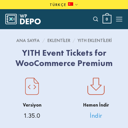
Skip
TÜRKÇE
to
content
0
ANA SAYFA
/
EKLENTILER
/
YITH EKLENTILERI
YITH Event Tickets for
WooCommerce Premium
Versiyon
Hemen İndir
1.35.0
İndir