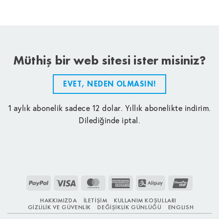
Müthiş bir web sitesi ister misiniz?
EVET, NEDEN OLMASIN!
1 aylık abonelik sadece 12 dolar. Yıllık abonelikte indirim.
Dilediğinde iptal.
PayPal
Visa
MasterCard
American
Alipay
UnionPay
Express
HAKKIMIZDA
İLETIŞIM
KULLANIM KOŞULLARI
GIZLILIK VE GÜVENLIK
DEĞIŞIKLIK GÜNLÜĞÜ
ENGLISH