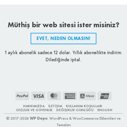
Müthiş bir web sitesi ister misiniz?
EVET, NEDEN OLMASIN!
1 aylık abonelik sadece 12 dolar. Yıllık abonelikte indirim.
Dilediğinde iptal.
PayPal
Visa
MasterCard
American
Alipay
UnionPay
Express
HAKKIMIZDA
İLETIŞIM
KULLANIM KOŞULLARI
GIZLILIK VE GÜVENLIK
DEĞIŞIKLIK GÜNLÜĞÜ
ENGLISH
© 2017-2026
WP Depo
. WordPress & WooCommerce Eklentileri ve
Temaları