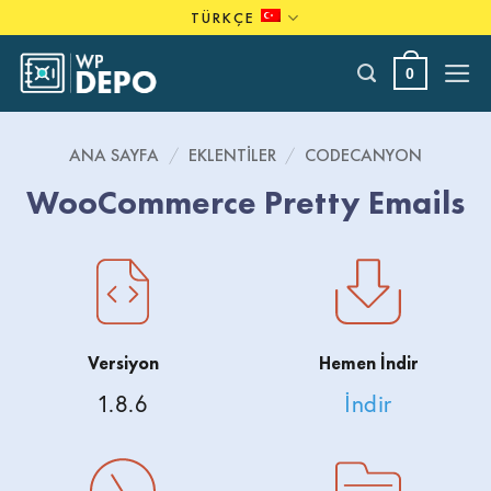
Skip
TÜRKÇE
to
content
0
ANA SAYFA
/
EKLENTILER
/
CODECANYON
WooCommerce Pretty Emails
Versiyon
Hemen İndir
1.8.6
İndir