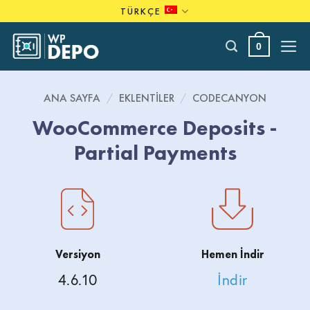
Skip
TÜRKÇE
to
content
0
ANA SAYFA
/
EKLENTILER
/
CODECANYON
WooCommerce Deposits -
Partial Payments
Versiyon
Hemen İndir
4.6.10
İndir