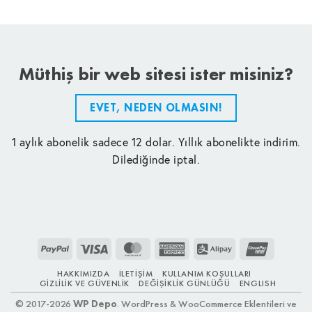
Müthiş bir web sitesi ister misiniz?
EVET, NEDEN OLMASIN!
1 aylık abonelik sadece 12 dolar. Yıllık abonelikte indirim.
Dilediğinde iptal.
PayPal
Visa
MasterCard
American
Alipay
UnionPay
Express
HAKKIMIZDA
İLETIŞIM
KULLANIM KOŞULLARI
GIZLILIK VE GÜVENLIK
DEĞIŞIKLIK GÜNLÜĞÜ
ENGLISH
© 2017-2026
WP Depo
. WordPress & WooCommerce Eklentileri ve