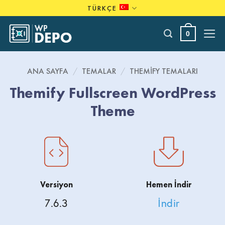
Skip
TÜRKÇE
to
content
0
ANA SAYFA
/
TEMALAR
/
THEMIFY TEMALARI
Themify Fullscreen WordPress
Theme
Versiyon
Hemen İndir
7.6.3
İndir