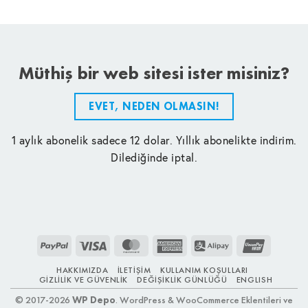
Müthiş bir web sitesi ister misiniz?
EVET, NEDEN OLMASIN!
1 aylık abonelik sadece 12 dolar. Yıllık abonelikte indirim.
Dilediğinde iptal.
PayPal
Visa
MasterCard
American
Alipay
UnionPay
Express
HAKKIMIZDA
İLETIŞIM
KULLANIM KOŞULLARI
GIZLILIK VE GÜVENLIK
DEĞIŞIKLIK GÜNLÜĞÜ
ENGLISH
© 2017-2026
WP Depo
. WordPress & WooCommerce Eklentileri ve