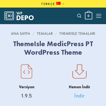
Skip
TÜRKÇE
to
content
0
ANA SAYFA
/
TEMALAR
/
THEMEISLE TEMALARI
ThemeIsle MedicPress PT
WordPress Theme
Versiyon
Hemen İndir
1.9.5
İndir