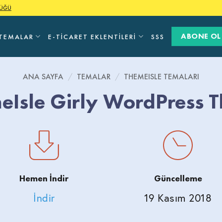
LÜĞÜ
ABONE OL
TEMALAR
E-TICARET EKLENTILERI
SSS
ANA SAYFA
/
TEMALAR
/
THEMEISLE TEMALARI
eIsle Girly WordPress 
Hemen İndir
Güncelleme
İndir
19 Kasım 2018