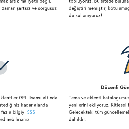
ak artık maliyetli değil.
topluyoruz. Bu sitede bulunan
iz zaman şartsız ve sorgusuz
değiştirilmemiştir, kötü amaç
de kullanıyoruz!
ı
Düzenli Gün
lentiler GPL lisansı altında
Tema ve eklenti katalogumuz
istediğiniz kadar alanda
yenilerini ekliyoruz. Kitlese
fazla bilgiyi
SSS
Gelecekteki tüm güncellemele
edinebilirsiniz.
dahildir.