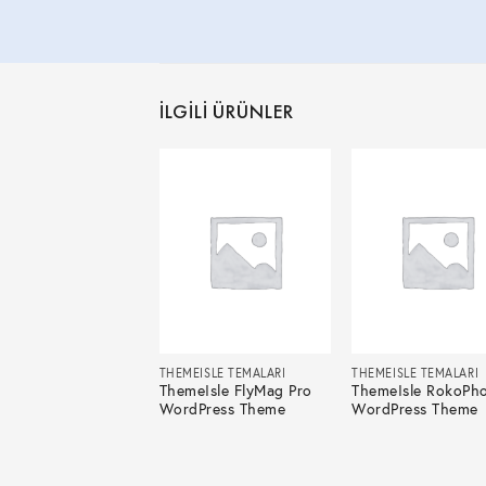
İLGILI ÜRÜNLER
EISLE TEMALARI
THEMEISLE TEMALARI
THEMEISLE TEMALARI
eIsle Belise
ThemeIsle FlyMag Pro
ThemeIsle RokoPh
dPress Theme
WordPress Theme
WordPress Theme