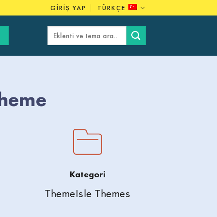
GIRIŞ YAP
TÜRKÇE
Ara:
Theme
Kategori
ThemeIsle Themes