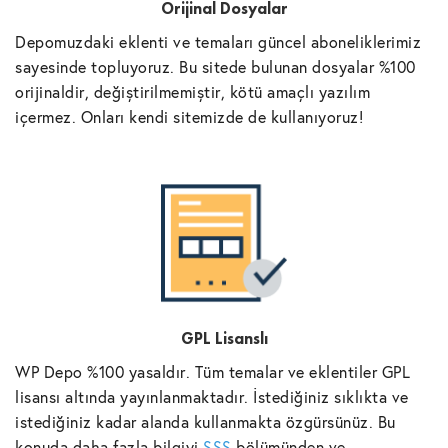
Orijinal Dosyalar
Depomuzdaki eklenti ve temaları güncel aboneliklerimiz
sayesinde topluyoruz. Bu sitede bulunan dosyalar %100
orijinaldir, değiştirilmemiştir, kötü amaçlı yazılım
içermez. Onları kendi sitemizde de kullanıyoruz!
GPL Lisanslı
WP Depo %100 yasaldır. Tüm temalar ve eklentiler GPL
lisansı altında yayınlanmaktadır. İstediğiniz sıklıkta ve
istediğiniz kadar alanda kullanmakta özgürsünüz. Bu
konuda daha fazla bilgiyi
SSS
bölümünden ve