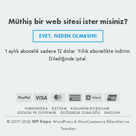
Müthiş bir web sitesi ister misiniz?
EVET, NEDEN OLMASIN!
1 aylık abonelik sadece 12 dolar. Yıllık abonelikte indirim.
Dilediğinde iptal.
PayPal
Visa
MasterCard
American
Alipay
UnionPay
Express
HAKKIMIZDA
İLETIŞIM
KULLANIM KOŞULLARI
GIZLILIK VE GÜVENLIK
DEĞIŞIKLIK GÜNLÜĞÜ
ENGLISH
© 2017-2026
WP Depo
. WordPress & WooCommerce Eklentileri ve
Temaları