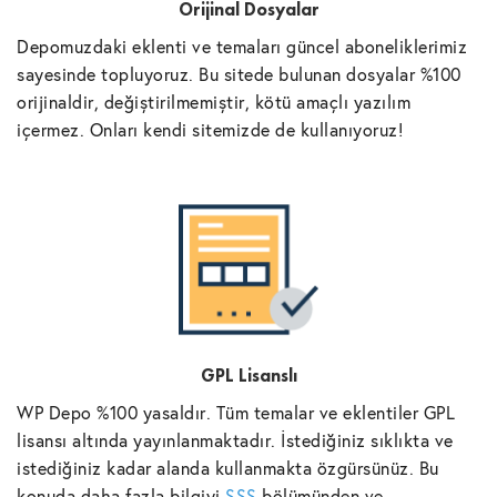
Orijinal Dosyalar
Depomuzdaki eklenti ve temaları güncel aboneliklerimiz
sayesinde topluyoruz. Bu sitede bulunan dosyalar %100
orijinaldir, değiştirilmemiştir, kötü amaçlı yazılım
içermez. Onları kendi sitemizde de kullanıyoruz!
GPL Lisanslı
WP Depo %100 yasaldır. Tüm temalar ve eklentiler GPL
lisansı altında yayınlanmaktadır. İstediğiniz sıklıkta ve
istediğiniz kadar alanda kullanmakta özgürsünüz. Bu
konuda daha fazla bilgiyi
SSS
bölümünden ve