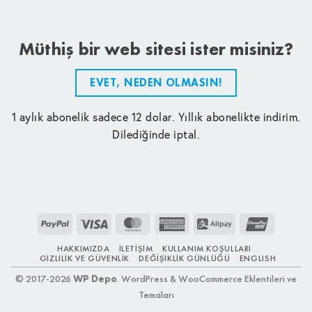
Müthiş bir web sitesi ister misiniz?
EVET, NEDEN OLMASIN!
1 aylık abonelik sadece 12 dolar. Yıllık abonelikte indirim.
Dilediğinde iptal.
PayPal
Visa
MasterCard
American
Alipay
UnionPay
Express
HAKKIMIZDA
İLETIŞIM
KULLANIM KOŞULLARI
GIZLILIK VE GÜVENLIK
DEĞIŞIKLIK GÜNLÜĞÜ
ENGLISH
© 2017-2026
WP Depo
. WordPress & WooCommerce Eklentileri ve
Temaları