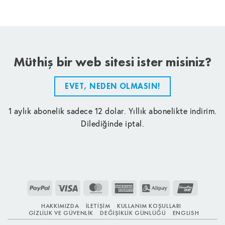
Müthiş bir web sitesi ister misiniz?
EVET, NEDEN OLMASIN!
1 aylık abonelik sadece 12 dolar. Yıllık abonelikte indirim.
Dilediğinde iptal.
PayPal
Visa
MasterCard
American
Alipay
UnionPay
Express
HAKKIMIZDA
İLETIŞIM
KULLANIM KOŞULLARI
GIZLILIK VE GÜVENLIK
DEĞIŞIKLIK GÜNLÜĞÜ
ENGLISH