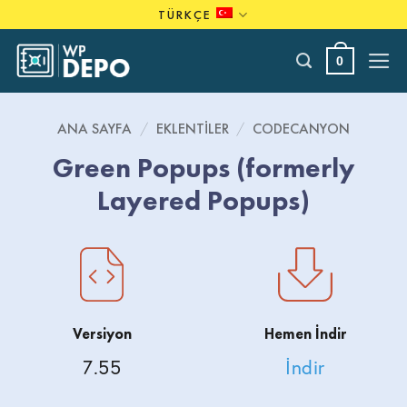
Skip
TÜRKÇE
to
content
0
ANA SAYFA
/
EKLENTILER
/
CODECANYON
Green Popups (formerly
Layered Popups)
Versiyon
Hemen İndir
7.55
İndir