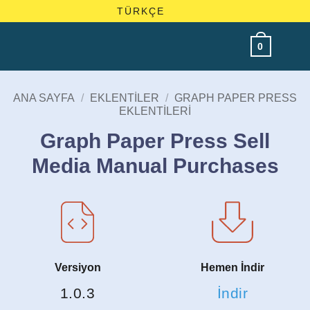
Skip
TÜRKÇE
to
content
0
ANA SAYFA
/
EKLENTILER
/
GRAPH PAPER PRESS
EKLENTILERI
Graph Paper Press Sell
Media Manual Purchases
Versiyon
Hemen İndir
1.0.3
İndir