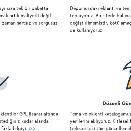
yı size tek bir pakette
Depomuzdaki eklenti ve tema
ak artık maliyetli değil.
topluyoruz. Bu sitede bulunan
iz zaman şartsız ve sorgusuz
değiştirilmemiştir, kötü amaç
de kullanıyoruz!
ı
Düzenli Gün
lentiler GPL lisansı altında
Tema ve eklenti katalogumuz
istediğiniz kadar alanda
yenilerini ekliyoruz. Kitlese
fazla bilgiyi
SSS
Gelecekteki tüm güncellemele