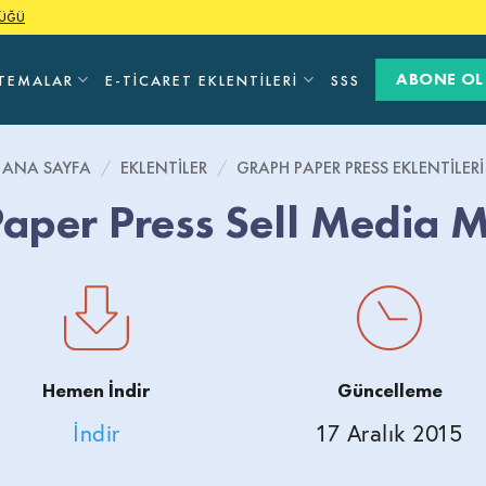
LÜĞÜ
ABONE OL
TEMALAR
E-TICARET EKLENTILERI
SSS
ANA SAYFA
/
EKLENTILER
/
GRAPH PAPER PRESS EKLENTILERI
aper Press Sell Media M
Hemen İndir
Güncelleme
İndir
17 Aralık 2015