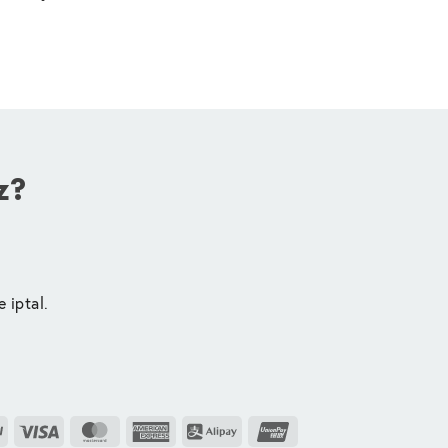
z?
e iptal.
PayPal
Visa
MasterCard
American
Alipay
UnionPay