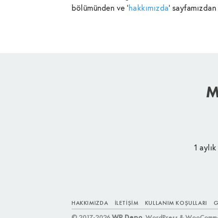
bölümünden ve '
hakkımızda
' sayfamızdan 
M
1 aylık
HAKKIMIZDA
İLETIŞIM
KULLANIM KOŞULLARI
G
© 2017-2026
WP Depo
. WordPress & WooCommerc