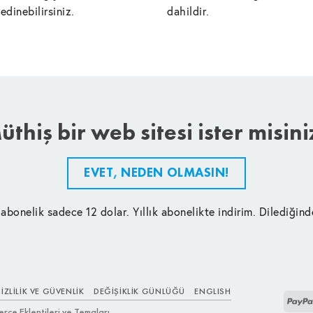
edinebilirsiniz.
dahildir.
üthiş bir web sitesi ister misini
EVET, NEDEN OLMASIN!
 abonelik sadece 12 dolar. Yıllık abonelikte indirim. Dilediğind
IZLILIK VE GÜVENLIK
DEĞIŞIKLIK GÜNLÜĞÜ
ENGLISH
e Eklentileri ve Temaları