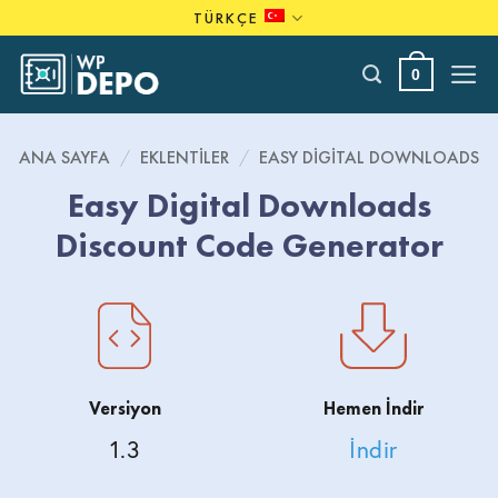
Skip
TÜRKÇE
to
content
0
ANA SAYFA
/
EKLENTILER
/
EASY DIGITAL DOWNLOADS
Easy Digital Downloads
Discount Code Generator
Versiyon
Hemen İndir
1.3
İndir