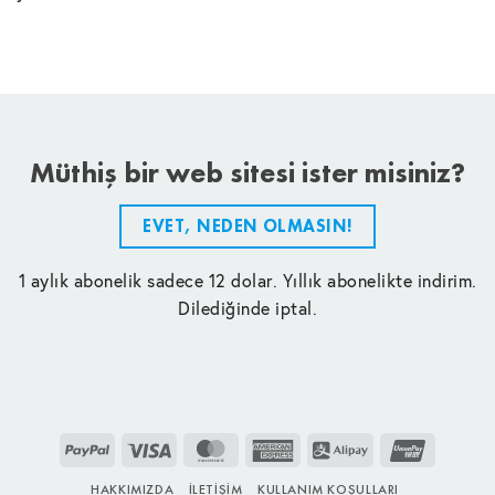
Müthiş bir web sitesi ister misiniz?
EVET, NEDEN OLMASIN!
1 aylık abonelik sadece 12 dolar. Yıllık abonelikte indirim.
Dilediğinde iptal.
PayPal
Visa
MasterCard
American
Alipay
UnionPay
Express
HAKKIMIZDA
İLETIŞIM
KULLANIM KOŞULLARI