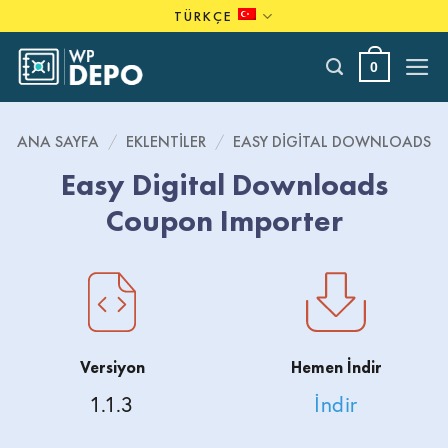
Skip
TÜRKÇE
to
content
0
ANA SAYFA
/
EKLENTILER
/
EASY DIGITAL DOWNLOADS
Easy Digital Downloads
Coupon Importer
Versiyon
Hemen İndir
1.1.3
İndir