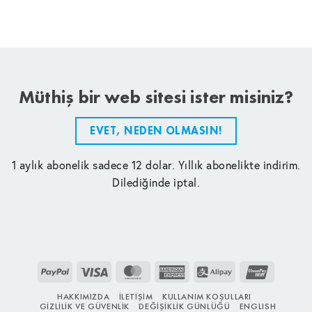
Müthiş bir web sitesi ister misiniz?
EVET, NEDEN OLMASIN!
1 aylık abonelik sadece 12 dolar. Yıllık abonelikte indirim.
Dilediğinde iptal.
PayPal
Visa
MasterCard
American
Alipay
UnionPay
Express
HAKKIMIZDA
İLETIŞIM
KULLANIM KOŞULLARI
GIZLILIK VE GÜVENLIK
DEĞIŞIKLIK GÜNLÜĞÜ
ENGLISH