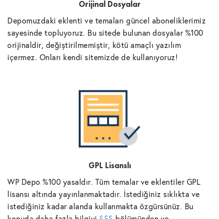
Orijinal Dosyalar
Depomuzdaki eklenti ve temaları güncel aboneliklerimiz
sayesinde topluyoruz. Bu sitede bulunan dosyalar %100
orijinaldir, değiştirilmemiştir, kötü amaçlı yazılım
içermez. Onları kendi sitemizde de kullanıyoruz!
GPL Lisanslı
WP Depo %100 yasaldır. Tüm temalar ve eklentiler GPL
lisansı altında yayınlanmaktadır. İstediğiniz sıklıkta ve
istediğiniz kadar alanda kullanmakta özgürsünüz. Bu
konuda daha fazla bilgiyi
SSS
bölümünden ve