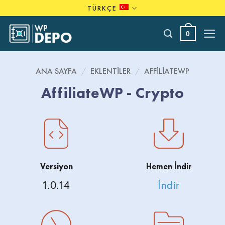
Skip
TÜRKÇE
to
content
0
ANA SAYFA
/
EKLENTILER
/
AFFILIATEWP
AffiliateWP - Crypto
Versiyon
Hemen İndir
1.0.14
İndir