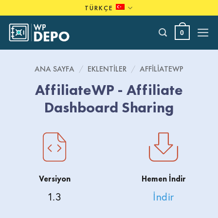
Skip
TÜRKÇE
to
content
0
ANA SAYFA
/
EKLENTILER
/
AFFILIATEWP
AffiliateWP - Affiliate
Dashboard Sharing
Versiyon
Hemen İndir
1.3
İndir