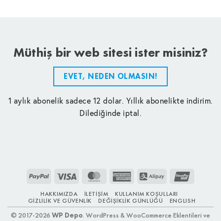
Müthiş bir web sitesi ister misiniz?
EVET, NEDEN OLMASIN!
1 aylık abonelik sadece 12 dolar. Yıllık abonelikte indirim.
Dilediğinde iptal.
PayPal
Visa
MasterCard
American
Alipay
UnionPay
Express
HAKKIMIZDA
İLETIŞIM
KULLANIM KOŞULLARI
GIZLILIK VE GÜVENLIK
DEĞIŞIKLIK GÜNLÜĞÜ
ENGLISH
© 2017-2026
WP Depo
. WordPress & WooCommerce Eklentileri ve