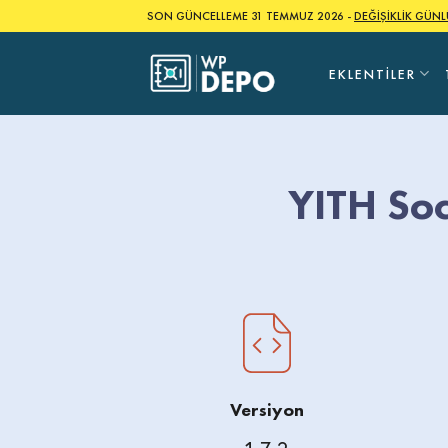
Skip
SON GÜNCELLEME 31 TEMMUZ 2026 -
DEĞİŞİKLİK GÜN
to
content
EKLENTILER
YITH So
Versiyon