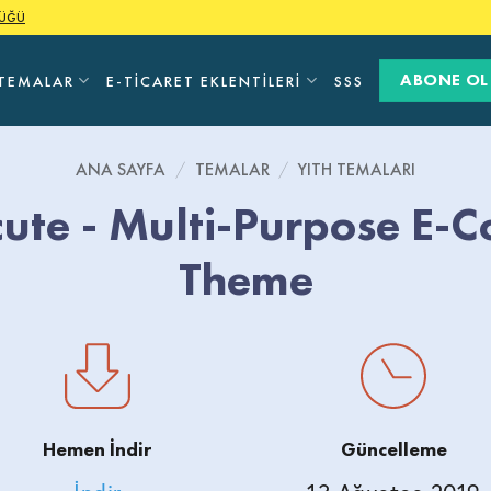
LÜĞÜ
ABONE OL
TEMALAR
E-TICARET EKLENTILERI
SSS
ANA SAYFA
/
TEMALAR
/
YITH TEMALARI
cute - Multi-Purpose E-
Theme
Hemen İndir
Güncelleme