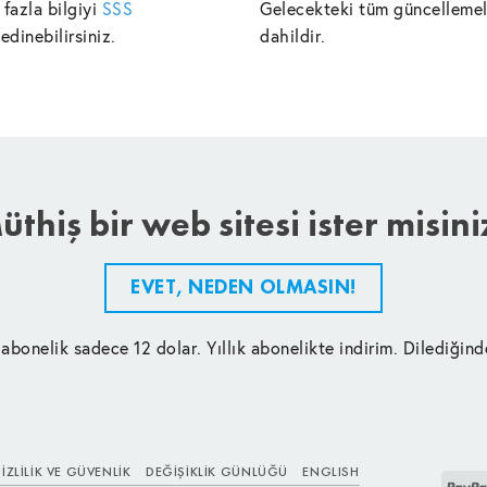
fazla bilgiyi
SSS
Gelecekteki tüm güncellemele
edinebilirsiniz.
dahildir.
üthiş bir web sitesi ister misini
EVET, NEDEN OLMASIN!
 abonelik sadece 12 dolar. Yıllık abonelikte indirim. Dilediğind
IZLILIK VE GÜVENLIK
DEĞIŞIKLIK GÜNLÜĞÜ
ENGLISH