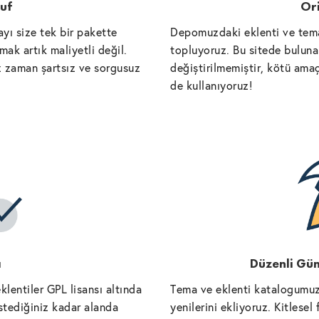
uf
Ori
yı size tek bir pakette
Depomuzdaki eklenti ve tema
ak artık maliyetli değil.
topluyoruz. Bu sitede bulunan
iz zaman şartsız ve sorgusuz
değiştirilmemiştir, kötü amaç
de kullanıyoruz!
ı
Düzenli Gün
lentiler GPL lisansı altında
Tema ve eklenti katalogumuz
istediğiniz kadar alanda
yenilerini ekliyoruz. Kitlese