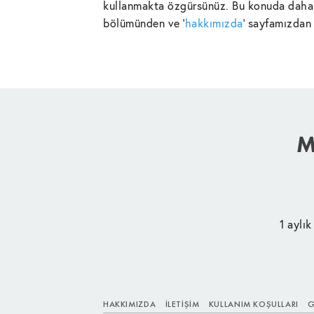
kullanmakta özgürsünüz. Bu konuda daha 
bölümünden ve '
hakkımızda
' sayfamızdan 
M
1 aylık
HAKKIMIZDA
İLETIŞIM
KULLANIM KOŞULLARI
G