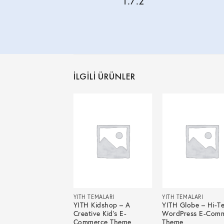
1.7.2
İLGILI ÜRÜNLER
 TEMALARI
YITH TEMALARI
YITH TEMALARI
 Panarea –
YITH Kidshop – A
YITH Globe – Hi-T
aurant and Food
Creative Kid’s E-
WordPress E-Com
dPress Theme
Commerce Theme
Theme