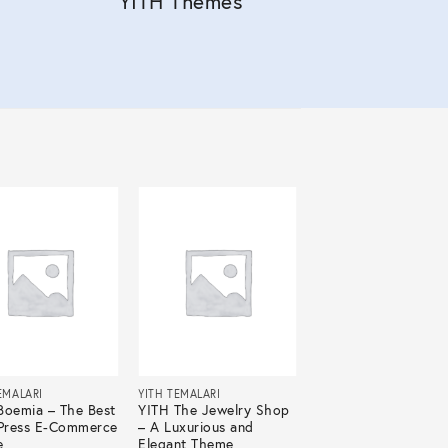
YITH Themes
EMALARI
YITH TEMALARI
Boemia – The Best
YITH The Jewelry Shop
ress E-Commerce
– A Luxurious and
e
Elegant Theme