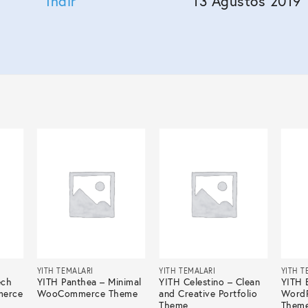
İndir
13 Ağustos 2019
YITH TEMALARI
YITH TEMALARI
YITH T
ech
YITH Panthea – Minimal
YITH Celestino – Clean
YITH 
merce
WooCommerce Theme
and Creative Portfolio
WordP
Theme
Them