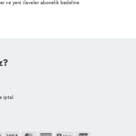
r ve yeni ilaveler abonelik bedeline
z?
e iptal.
PayPal
Visa
MasterCard
American
Alipay
UnionPay