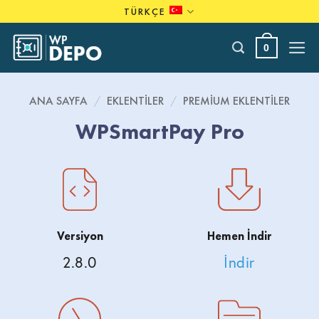
Skip
TÜRKÇE
to
content
0
ANA SAYFA
/
EKLENTILER
/
PREMIUM EKLENTILER
WPSmartPay Pro
Versiyon
Hemen İndir
2.8.0
İndir