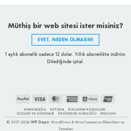
Müthiş bir web sitesi ister misiniz?
EVET, NEDEN OLMASIN!
1 aylık abonelik sadece 12 dolar. Yıllık abonelikte indirim.
Dilediğinde iptal.
PayPal
Visa
MasterCard
American
Alipay
UnionPay
Express
HAKKIMIZDA
İLETIŞIM
KULLANIM KOŞULLARI
GIZLILIK VE GÜVENLIK
DEĞIŞIKLIK GÜNLÜĞÜ
ENGLISH
© 2017-2026
WP Depo
. WordPress & WooCommerce Eklentileri ve
Temaları