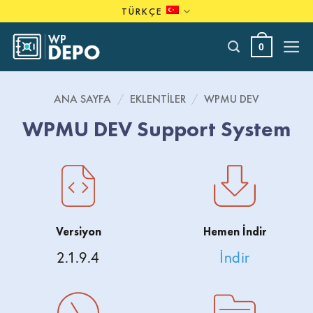
Skip
TÜRKÇE
to
content
0
ANA SAYFA
/
EKLENTILER
/
WPMU DEV
WPMU DEV Support System
Versiyon
Hemen İndir
2.1.9.4
İndir