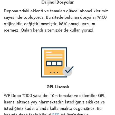
Orijinal Dosyalar
Depomuzdaki eklenti ve temaları güncel aboneliklerimiz
sayesinde topluyoruz. Bu sitede bulunan dosyalar %100
orijinaldir, değiştirilmemiştir, kötü amaçlı yazılım
içermez. Onları kendi sitemizde de kullanıyoruz!
GPL Lisanslı
WP Depo %100 yasaldır. Tüm temalar ve eklentiler GPL
lisansı altında yayınlanmaktadır. İstediğiniz sıklıkta ve
istediğiniz kadar alanda kullanmakta özgürsünüz. Bu
konuda daha fazla bilgiyi
SSS
bölümünden ve