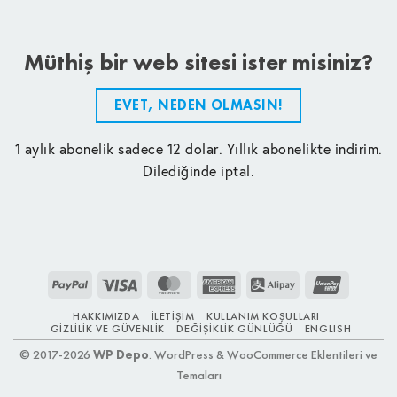
Müthiş bir web sitesi ister misiniz?
EVET, NEDEN OLMASIN!
1 aylık abonelik sadece 12 dolar. Yıllık abonelikte indirim.
Dilediğinde iptal.
PayPal
Visa
MasterCard
American
Alipay
UnionPay
Express
HAKKIMIZDA
İLETIŞIM
KULLANIM KOŞULLARI
GIZLILIK VE GÜVENLIK
DEĞIŞIKLIK GÜNLÜĞÜ
ENGLISH
© 2017-2026
WP Depo
. WordPress & WooCommerce Eklentileri ve
Temaları