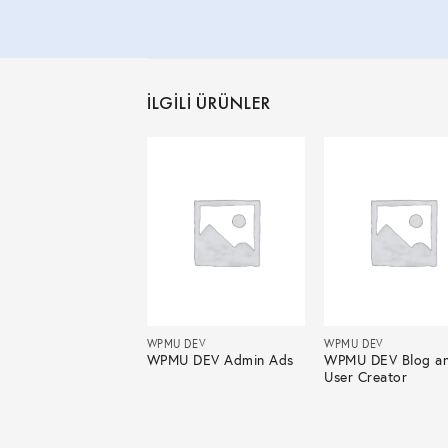
İLGILI ÜRÜNLER
 DEV
WPMU DEV
WPMU DEV
U DEV
WPMU DEV Admin Ads
WPMU DEV Blog a
omPress
User Creator