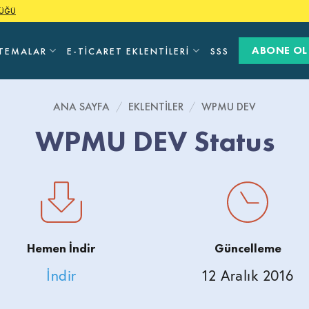
LÜĞÜ
ABONE OL
TEMALAR
E-TICARET EKLENTILERI
SSS
ANA SAYFA
/
EKLENTILER
/
WPMU DEV
WPMU DEV Status
Hemen İndir
Güncelleme
İndir
12 Aralık 2016