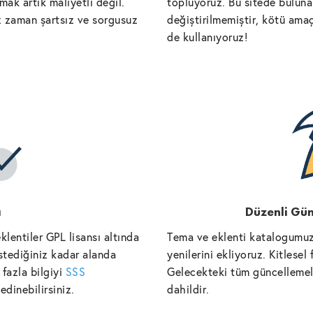
ak artık maliyetli değil.
topluyoruz. Bu sitede bulunan
iz zaman şartsız ve sorgusuz
değiştirilmemiştir, kötü amaç
de kullanıyoruz!
ı
Düzenli Gün
lentiler GPL lisansı altında
Tema ve eklenti katalogumuz
istediğiniz kadar alanda
yenilerini ekliyoruz. Kitlese
fazla bilgiyi
SSS
Gelecekteki tüm güncellemele
edinebilirsiniz.
dahildir.