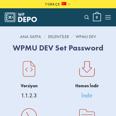
Skip
TÜRKÇE
to
content
0
ANA SAYFA
/
EKLENTILER
/
WPMU DEV
WPMU DEV Set Password
Versiyon
Hemen İndir
1.1.2.3
İndir