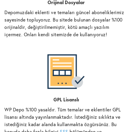
Orijinal Dosyalar
Depomuzdaki eklenti ve temaları güncel aboneliklerimiz
sayesinde topluyoruz. Bu sitede bulunan dosyalar %100
orijinaldir, değiştirilmemiştir, kötü amaçlı yazılım
içermez. Onları kendi sitemizde de kullanıyoruz!
GPL Lisanslı
WP Depo %100 yasaldır. Tüm temalar ve eklentiler GPL
lisansı altında yayınlanmaktadır. İstediğiniz sıklıkta ve
istediğiniz kadar alanda kullanmakta özgürsünüz. Bu
konuda daha fazla bilgiyi
SSS
bölümünden ve