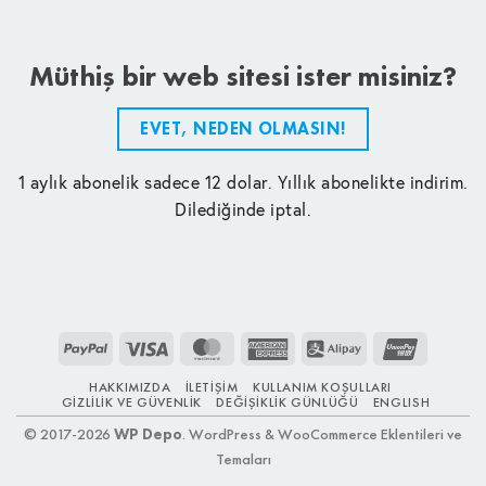
Müthiş bir web sitesi ister misiniz?
EVET, NEDEN OLMASIN!
1 aylık abonelik sadece 12 dolar. Yıllık abonelikte indirim.
Dilediğinde iptal.
PayPal
Visa
MasterCard
American
Alipay
UnionPay
Express
HAKKIMIZDA
İLETIŞIM
KULLANIM KOŞULLARI
GIZLILIK VE GÜVENLIK
DEĞIŞIKLIK GÜNLÜĞÜ
ENGLISH
© 2017-2026
WP Depo
. WordPress & WooCommerce Eklentileri ve
Temaları