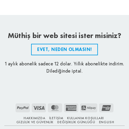
Müthiş bir web sitesi ister misiniz?
EVET, NEDEN OLMASIN!
1 aylık abonelik sadece 12 dolar. Yıllık abonelikte indirim.
Dilediğinde iptal.
PayPal
Visa
MasterCard
American
Alipay
UnionPay
Express
HAKKIMIZDA
İLETIŞIM
KULLANIM KOŞULLARI
GIZLILIK VE GÜVENLIK
DEĞIŞIKLIK GÜNLÜĞÜ
ENGLISH