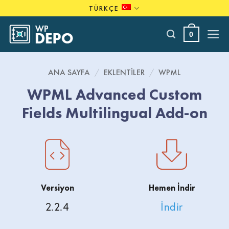
Skip
TÜRKÇE
to
content
0
ANA SAYFA
/
EKLENTILER
/
WPML
WPML Advanced Custom
Fields Multilingual Add-on
Versiyon
Hemen İndir
2.2.4
İndir