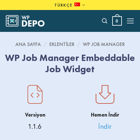
Skip
TÜRKÇE
to
content
0
ANA SAYFA
/
EKLENTILER
/
WP JOB MANAGER
WP Job Manager Embeddable
Job Widget
Versiyon
Hemen İndir
1.1.6
İndir