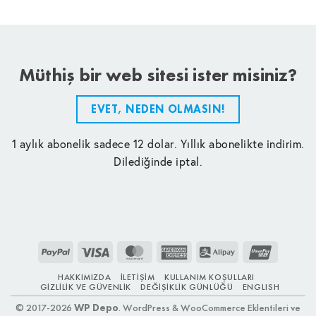
Müthiş bir web sitesi ister misiniz?
EVET, NEDEN OLMASIN!
1 aylık abonelik sadece 12 dolar. Yıllık abonelikte indirim.
Dilediğinde iptal.
PayPal
Visa
MasterCard
American
Alipay
UnionPay
Express
HAKKIMIZDA
İLETIŞIM
KULLANIM KOŞULLARI
GIZLILIK VE GÜVENLIK
DEĞIŞIKLIK GÜNLÜĞÜ
ENGLISH
© 2017-2026
WP Depo
. WordPress & WooCommerce Eklentileri ve