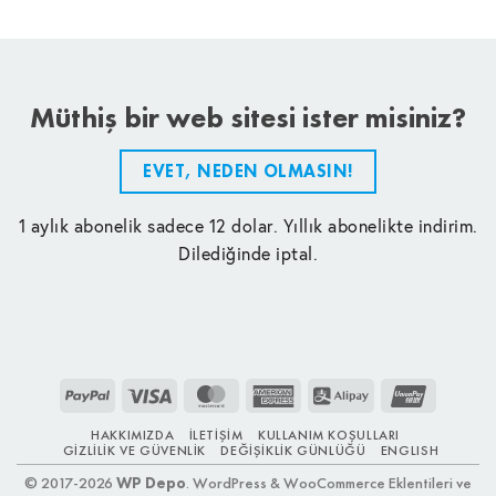
Müthiş bir web sitesi ister misiniz?
EVET, NEDEN OLMASIN!
1 aylık abonelik sadece 12 dolar. Yıllık abonelikte indirim.
Dilediğinde iptal.
PayPal
Visa
MasterCard
American
Alipay
UnionPay
Express
HAKKIMIZDA
İLETIŞIM
KULLANIM KOŞULLARI
GIZLILIK VE GÜVENLIK
DEĞIŞIKLIK GÜNLÜĞÜ
ENGLISH
© 2017-2026
WP Depo
. WordPress & WooCommerce Eklentileri ve