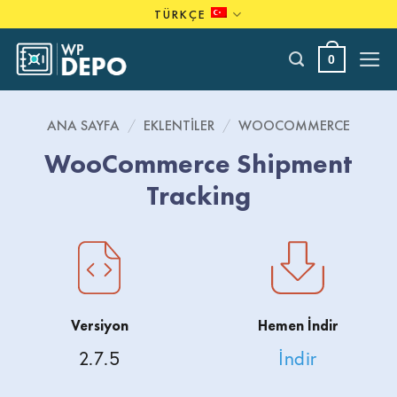
Skip
TÜRKÇE
to
content
0
ANA SAYFA
/
EKLENTILER
/
WOOCOMMERCE
WooCommerce Shipment
Tracking
Versiyon
Hemen İndir
2.7.5
İndir