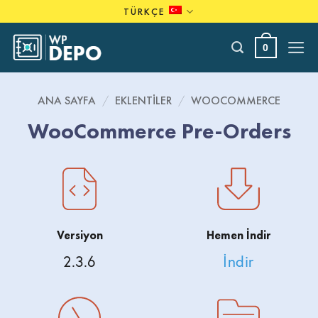
Skip
TÜRKÇE
to
content
0
ANA SAYFA
/
EKLENTILER
/
WOOCOMMERCE
WooCommerce Pre-Orders
Versiyon
Hemen İndir
2.3.6
İndir