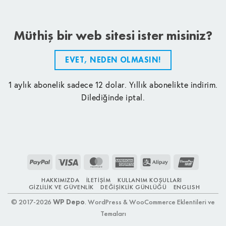
Müthiş bir web sitesi ister misiniz?
EVET, NEDEN OLMASIN!
1 aylık abonelik sadece 12 dolar. Yıllık abonelikte indirim.
Dilediğinde iptal.
PayPal
Visa
MasterCard
American
Alipay
UnionPay
Express
HAKKIMIZDA
İLETIŞIM
KULLANIM KOŞULLARI
GIZLILIK VE GÜVENLIK
DEĞIŞIKLIK GÜNLÜĞÜ
ENGLISH
© 2017-2026
WP Depo
. WordPress & WooCommerce Eklentileri ve
Temaları