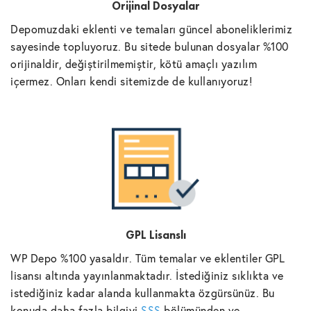
Orijinal Dosyalar
Depomuzdaki eklenti ve temaları güncel aboneliklerimiz
sayesinde topluyoruz. Bu sitede bulunan dosyalar %100
orijinaldir, değiştirilmemiştir, kötü amaçlı yazılım
içermez. Onları kendi sitemizde de kullanıyoruz!
GPL Lisanslı
WP Depo %100 yasaldır. Tüm temalar ve eklentiler GPL
lisansı altında yayınlanmaktadır. İstediğiniz sıklıkta ve
istediğiniz kadar alanda kullanmakta özgürsünüz. Bu
konuda daha fazla bilgiyi
SSS
bölümünden ve