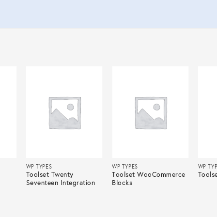
WP TYPES
WP TYPES
WP TY
Toolset Twenty
Toolset WooCommerce
Tools
Seventeen Integration
Blocks