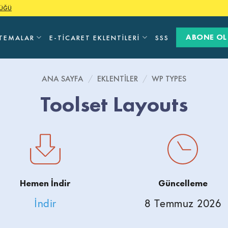
LÜĞÜ
ABONE OL
TEMALAR
E-TICARET EKLENTILERI
SSS
ANA SAYFA
/
EKLENTILER
/
WP TYPES
Toolset Layouts
Hemen İndir
Güncelleme
İndir
8 Temmuz 2026