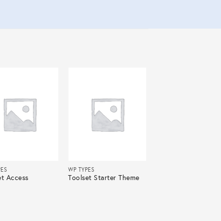
PES
WP TYPES
et Access
Toolset Starter Theme