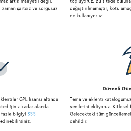
ak artık maliyetli değil.
topluyoruz. Bu sitede bulunan
iz zaman şartsız ve sorgusuz
değiştirilmemiştir, kötü amaç
de kullanıyoruz!
ı
Düzenli Gün
lentiler GPL lisansı altında
Tema ve eklenti katalogumuz
istediğiniz kadar alanda
yenilerini ekliyoruz. Kitlese
fazla bilgiyi
SSS
Gelecekteki tüm güncellemele
edinebilirsiniz.
dahildir.