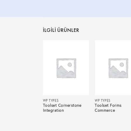
İLGILI ÜRÜNLER
YPES
WP TYPES
WP TYPES
set Genesis
Toolset Cornerstone
Toolset Forms
gration
Integration
Commerce