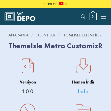
Skip
TÜRKÇE
to
content
0
ANA SAYFA
/
EKLENTILER
/
THEMEISLE EKLENTILERI
ThemeIsle Metro CustomizR
Versiyon
Hemen İndir
1.0.0
İndir