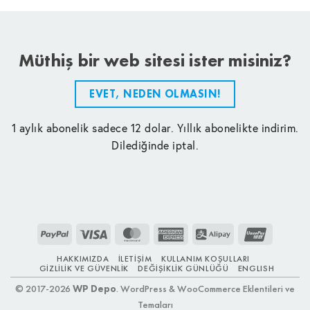
Müthiş bir web sitesi ister misiniz?
EVET, NEDEN OLMASIN!
1 aylık abonelik sadece 12 dolar. Yıllık abonelikte indirim.
Dilediğinde iptal.
PayPal
Visa
MasterCard
American
Alipay
UnionPay
Express
HAKKIMIZDA
İLETIŞIM
KULLANIM KOŞULLARI
GIZLILIK VE GÜVENLIK
DEĞIŞIKLIK GÜNLÜĞÜ
ENGLISH
© 2017-2026
WP Depo
. WordPress & WooCommerce Eklentileri ve
Temaları