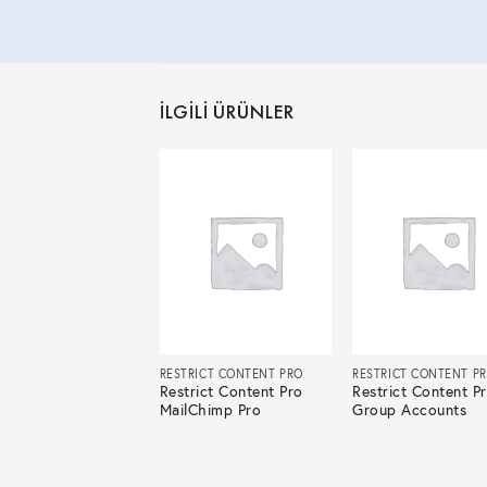
İLGILI ÜRÜNLER
RICT CONTENT PRO
RESTRICT CONTENT PRO
RESTRICT CONTENT P
rict Content Pro
Restrict Content Pro
Restrict Content P
Poet
MailChimp Pro
Group Accounts