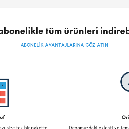
abonelikle tüm ürünleri indireb
ABONELİK AVANTAJLARINA GÖZ ATIN
uf
Ori
yı size tek bir pakette
Depomuzdaki eklenti ve tema