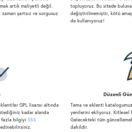
ak artık maliyetli değil.
topluyoruz. Bu sitede bulunan
iz zaman şartsız ve sorgusuz
değiştirilmemiştir, kötü amaç
de kullanıyoruz!
ı
Düzenli Gün
lentiler GPL lisansı altında
Tema ve eklenti katalogumuz
istediğiniz kadar alanda
yenilerini ekliyoruz. Kitlese
fazla bilgiyi
SSS
Gelecekteki tüm güncellemele
edinebilirsiniz.
dahildir.