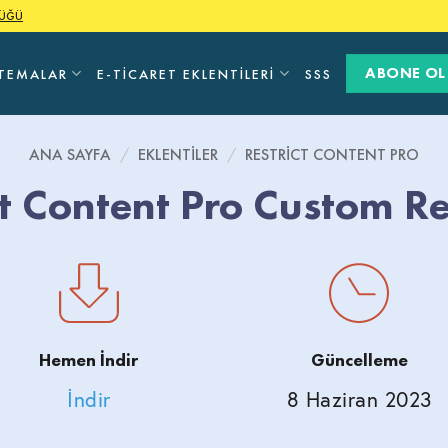
LÜĞÜ
ABONE OL
TEMALAR
E-TICARET EKLENTILERI
SSS
ANA SAYFA
/
EKLENTILER
/
RESTRICT CONTENT PRO
ct Content Pro Custom Re
Hemen İndir
Güncelleme
İndir
8 Haziran 2023