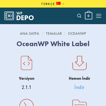
Skip
TÜRKÇE
to
content
0
ANA SAYFA
/
TEMALAR
/
OCEANWP
OceanWP White Label
Versiyon
Hemen İndir
2.1.1
İndir