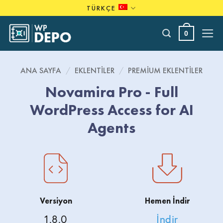
Skip
TÜRKÇE
to
content
0
ANA SAYFA
/
EKLENTILER
/
PREMIUM EKLENTILER
Novamira Pro - Full
WordPress Access for AI
Agents
Versiyon
Hemen İndir
1.8.0
İndir