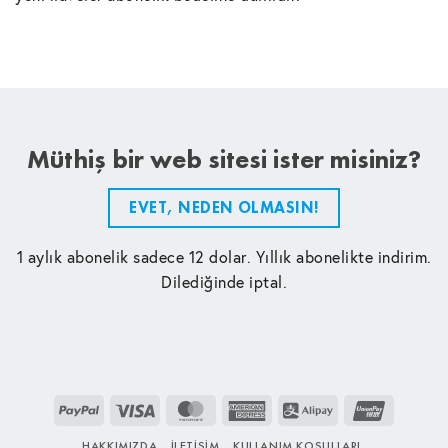
Müthiş bir web sitesi ister misiniz?
EVET, NEDEN OLMASIN!
1 aylık abonelik sadece 12 dolar. Yıllık abonelikte indirim.
Dilediğinde iptal.
PayPal
Visa
MasterCard
American
Alipay
UnionPay
Express
HAKKIMIZDA
İLETIŞIM
KULLANIM KOŞULLARI