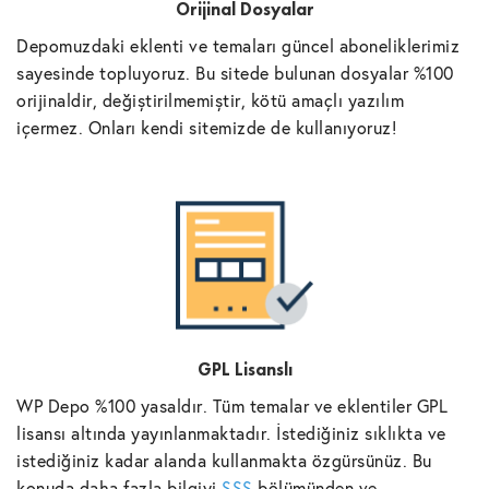
Orijinal Dosyalar
Depomuzdaki eklenti ve temaları güncel aboneliklerimiz
sayesinde topluyoruz. Bu sitede bulunan dosyalar %100
orijinaldir, değiştirilmemiştir, kötü amaçlı yazılım
içermez. Onları kendi sitemizde de kullanıyoruz!
GPL Lisanslı
WP Depo %100 yasaldır. Tüm temalar ve eklentiler GPL
lisansı altında yayınlanmaktadır. İstediğiniz sıklıkta ve
istediğiniz kadar alanda kullanmakta özgürsünüz. Bu
konuda daha fazla bilgiyi
SSS
bölümünden ve