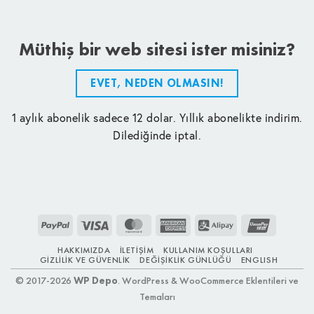
Müthiş bir web sitesi ister misiniz?
EVET, NEDEN OLMASIN!
1 aylık abonelik sadece 12 dolar. Yıllık abonelikte indirim.
Dilediğinde iptal.
PayPal
Visa
MasterCard
American
Alipay
UnionPay
Express
HAKKIMIZDA
İLETIŞIM
KULLANIM KOŞULLARI
GIZLILIK VE GÜVENLIK
DEĞIŞIKLIK GÜNLÜĞÜ
ENGLISH
© 2017-2026
WP Depo
. WordPress & WooCommerce Eklentileri ve
Temaları