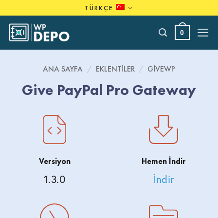
Skip
TÜRKÇE
to
content
0
ANA SAYFA
/
EKLENTILER
/
GIVEWP
Give PayPal Pro Gateway
Versiyon
Hemen İndir
1.3.0
İndir