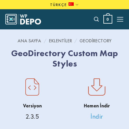
Skip
TÜRKÇE
to
content
0
ANA SAYFA
/
EKLENTILER
/
GEODIRECTORY
GeoDirectory Custom Map
Styles
Versiyon
Hemen İndir
2.3.5
İndir