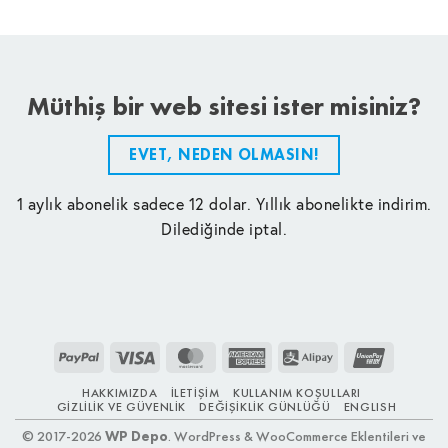
Müthiş bir web sitesi ister misiniz?
EVET, NEDEN OLMASIN!
1 aylık abonelik sadece 12 dolar. Yıllık abonelikte indirim.
Dilediğinde iptal.
PayPal
Visa
MasterCard
American
Alipay
UnionPay
Express
HAKKIMIZDA
İLETIŞIM
KULLANIM KOŞULLARI
GIZLILIK VE GÜVENLIK
DEĞIŞIKLIK GÜNLÜĞÜ
ENGLISH
© 2017-2026
WP Depo
. WordPress & WooCommerce Eklentileri ve