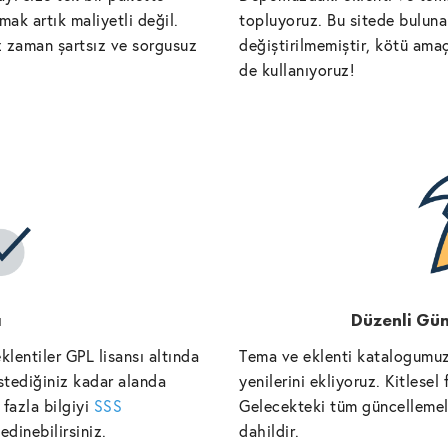
ak artık maliyetli değil.
topluyoruz. Bu sitede bulunan
iz zaman şartsız ve sorgusuz
değiştirilmemiştir, kötü amaç
de kullanıyoruz!
ı
Düzenli Gün
lentiler GPL lisansı altında
Tema ve eklenti katalogumuz
istediğiniz kadar alanda
yenilerini ekliyoruz. Kitlese
fazla bilgiyi
SSS
Gelecekteki tüm güncellemele
edinebilirsiniz.
dahildir.