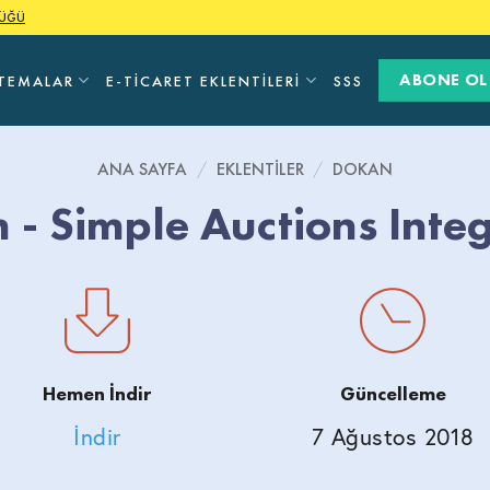
LÜĞÜ
ABONE OL
TEMALAR
E-TICARET EKLENTILERI
SSS
ANA SAYFA
/
EKLENTILER
/
DOKAN
 - Simple Auctions Integ
Hemen İndir
Güncelleme
İndir
7 Ağustos 2018