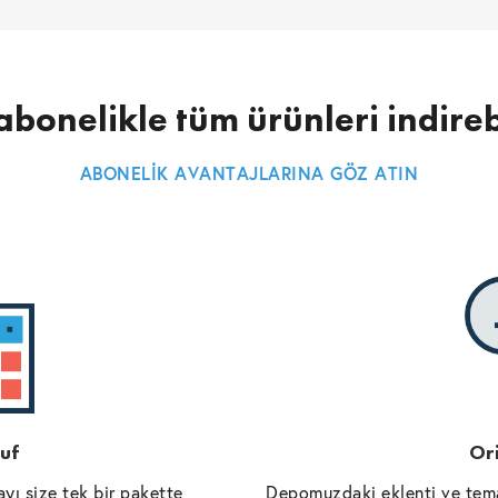
abonelikle tüm ürünleri indireb
ABONELİK AVANTAJLARINA GÖZ ATIN
uf
Ori
yı size tek bir pakette
Depomuzdaki eklenti ve tema