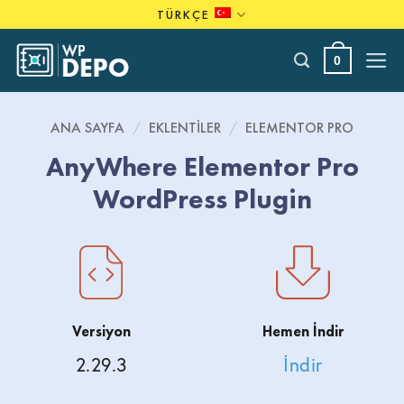
Skip
TÜRKÇE
to
content
0
ANA SAYFA
/
EKLENTILER
/
ELEMENTOR PRO
AnyWhere Elementor Pro
WordPress Plugin
Versiyon
Hemen İndir
2.29.3
İndir