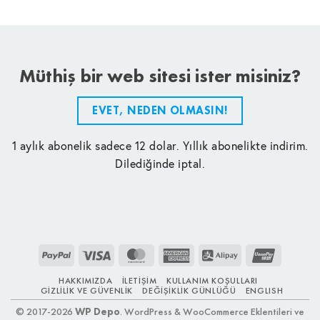
Müthiş bir web sitesi ister misiniz?
EVET, NEDEN OLMASIN!
1 aylık abonelik sadece 12 dolar. Yıllık abonelikte indirim.
Dilediğinde iptal.
PayPal
Visa
MasterCard
American
Alipay
UnionPay
Express
HAKKIMIZDA
İLETIŞIM
KULLANIM KOŞULLARI
GIZLILIK VE GÜVENLIK
DEĞIŞIKLIK GÜNLÜĞÜ
ENGLISH
© 2017-2026
WP Depo
. WordPress & WooCommerce Eklentileri ve