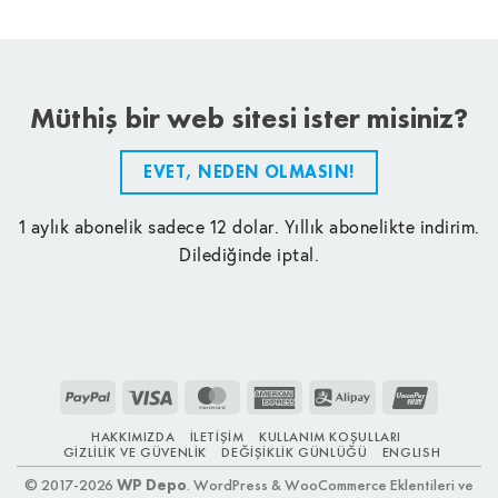
Müthiş bir web sitesi ister misiniz?
EVET, NEDEN OLMASIN!
1 aylık abonelik sadece 12 dolar. Yıllık abonelikte indirim.
Dilediğinde iptal.
PayPal
Visa
MasterCard
American
Alipay
UnionPay
Express
HAKKIMIZDA
İLETIŞIM
KULLANIM KOŞULLARI
GIZLILIK VE GÜVENLIK
DEĞIŞIKLIK GÜNLÜĞÜ
ENGLISH
© 2017-2026
WP Depo
. WordPress & WooCommerce Eklentileri ve