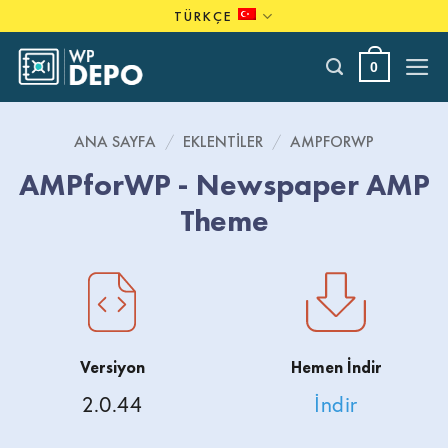
Skip
TÜRKÇE
to
content
0
ANA SAYFA
/
EKLENTILER
/
AMPFORWP
AMPforWP - Newspaper AMP
Theme
Versiyon
Hemen İndir
2.0.44
İndir