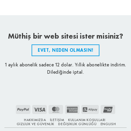
Müthiş bir web sitesi ister misiniz?
EVET, NEDEN OLMASIN!
1 aylık abonelik sadece 12 dolar. Yıllık abonelikte indirim.
Dilediğinde iptal.
PayPal
Visa
MasterCard
American
Alipay
UnionPay
Express
HAKKIMIZDA
İLETIŞIM
KULLANIM KOŞULLARI
GIZLILIK VE GÜVENLIK
DEĞIŞIKLIK GÜNLÜĞÜ
ENGLISH