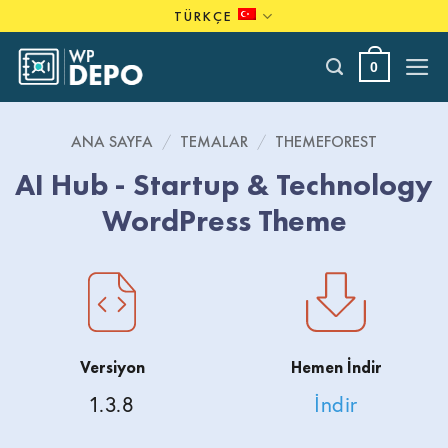
Skip
TÜRKÇE
to
content
0
ANA SAYFA
/
TEMALAR
/
THEMEFOREST
AI Hub - Startup & Technology
WordPress Theme
Versiyon
Hemen İndir
1.3.8
İndir